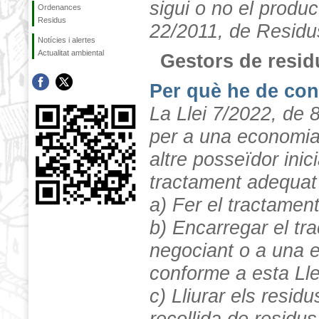
sigui o no el produ
Ordenances
Residus
22/2011, de Residu
Notícies i alertes
Actualitat ambiental
Gestors de resid
Per què he de con
La Llei 7/2022, de 8
per a una economia 
altre posseïdor inici
tractament adequat 
a) Fer el tractament
b) Encarregar el tr
negociant o a una en
conforme a esta Lle
c) Lliurar els resid