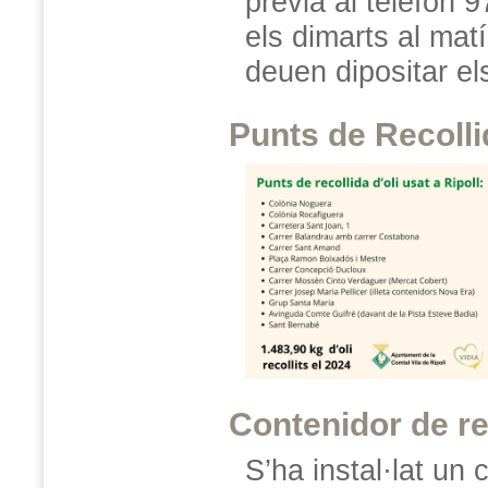
prèvia al telèfon 9
els dimarts al mat
deuen dipositar els 
Punts de Recolli
Contenidor de re
S’ha instal·lat un