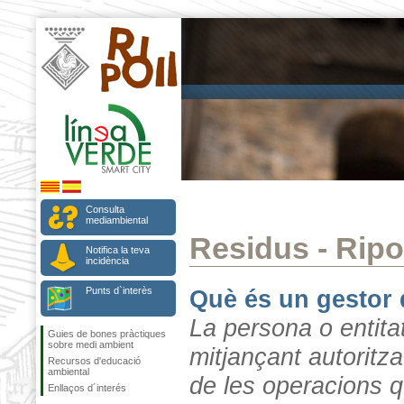
Consulta
mediambiental
Residus - Ripo
Notifica la teva
incidència
Punts d`interès
Què és un gestor 
La persona o entitat
Guies de bones pràctiques
sobre medi ambient
mitjançant autoritz
Recursos d'educació
ambiental
de les operacions q
Enllaços d´interés